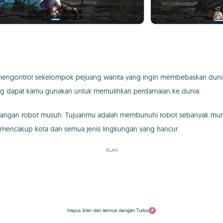
 mengontrol sekelompok pejuang wanita yang ingin membebaskan dunia
ng dapat kamu gunakan untuk memulihkan perdamaian ke dunia.
serangan robot musuh. Tujuanmu adalah membunuhi robot sebanyak mungk
da mencakup kota dan semua jenis lingkungan yang hancur.
IKLAN
Hapus iklan dan lainnya dengan Turbo