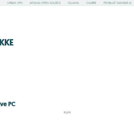
URBAN VPN
APLIKASI OPEN SOURCE
OLLAMA
CALIBRE
PEMBUAT GAMBAR AI
KKE
ive PC
IKLAN