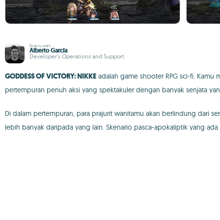
Direviu oleh
Alberto García
Developer’s Operations and Support
GODDESS OF VICTORY: NIKKE
adalah game shooter RPG sci-fi. Kamu
pertempuran penuh aksi yang spektakuler dengan banyak senjata ya
Di dalam pertempuran, para prajurit wanitamu akan berlindung dari 
lebih banyak daripada yang lain. Skenario pasca-apokaliptik yang a