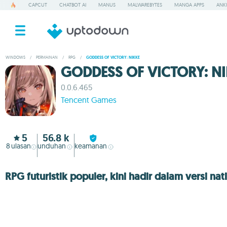
CAPCUT
CHATBOT AI
MANUS
MALWAREBYTES
MANGA APPS
ANKI
WINDOWS
/
PERMAINAN
/
RPG
/
GODDESS OF VICTORY: NIKKE
GODDESS OF VICTORY: NI
0.0.6.465
Tencent Games
5
56.8 k
8
ulasan
unduhan
keamanan
RPG futuristik populer, kini hadir dalam versi nat