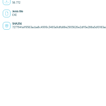
56.772
Jenis file
EXE
SHA256
7277941a1f9563acba8c4999c3465a9dfb88e2905626e2df15e288a5d10183a